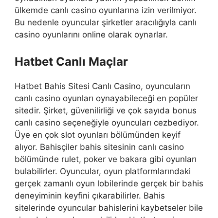
ülkemde canlı casino oyunlarına izin verilmiyor.
Bu nedenle oyuncular şirketler aracılığıyla canlı
casino oyunlarını online olarak oynarlar.
Hatbet Canlı Maçlar
Hatbet Bahis Sitesi Canlı Casino, oyuncuların
canlı casino oyunları oynayabileceği en popüler
sitedir. Şirket, güvenilirliği ve çok sayıda bonus
canlı casino seçeneğiyle oyuncuları cezbediyor.
Üye en çok slot oyunları bölümünden keyif
alıyor. Bahisçiler bahis sitesinin canlı casino
bölümünde rulet, poker ve bakara gibi oyunları
bulabilirler. Oyuncular, oyun platformlarındaki
gerçek zamanlı oyun lobilerinde gerçek bir bahis
deneyiminin keyfini çıkarabilirler. Bahis
sitelerinde oyuncular bahislerini kaybetseler bile