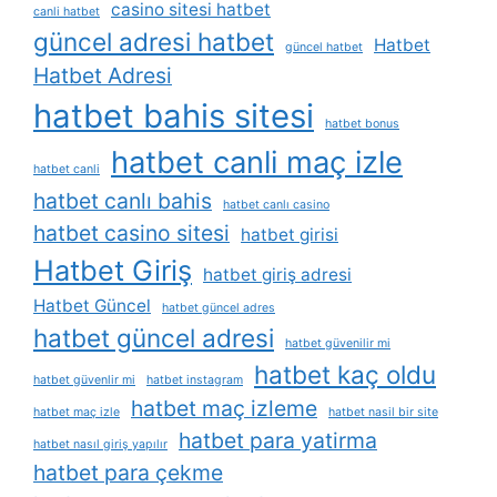
casino sitesi hatbet
canli hatbet
güncel adresi hatbet
Hatbet
güncel hatbet
Hatbet Adresi
hatbet bahis sitesi
hatbet bonus
hatbet canli maç izle
hatbet canli
hatbet canlı bahis
hatbet canlı casino
hatbet casino sitesi
hatbet girisi
Hatbet Giriş
hatbet giriş adresi
Hatbet Güncel
hatbet güncel adres
hatbet güncel adresi
hatbet güvenilir mi
hatbet kaç oldu
hatbet güvenlir mi
hatbet instagram
hatbet maç izleme
hatbet maç izle
hatbet nasil bir site
hatbet para yatirma
hatbet nasıl giriş yapılır
hatbet para çekme