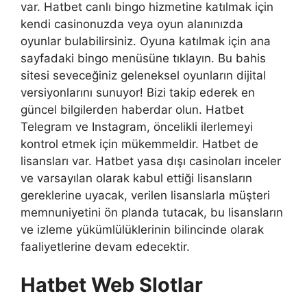
var. Hatbet canlı bingo hizmetine katılmak için
kendi casinonuzda veya oyun alanınızda
oyunlar bulabilirsiniz. Oyuna katılmak için ana
sayfadaki bingo menüsüne tıklayın. Bu bahis
sitesi seveceğiniz geleneksel oyunların dijital
versiyonlarını sunuyor! Bizi takip ederek en
güncel bilgilerden haberdar olun. Hatbet
Telegram ve Instagram, öncelikli ilerlemeyi
kontrol etmek için mükemmeldir. Hatbet de
lisansları var. Hatbet yasa dışı casinoları inceler
ve varsayılan olarak kabul ettiği lisansların
gereklerine uyacak, verilen lisanslarla müşteri
memnuniyetini ön planda tutacak, bu lisansların
ve izleme yükümlülüklerinin bilincinde olarak
faaliyetlerine devam edecektir.
Hatbet Web Slotlar