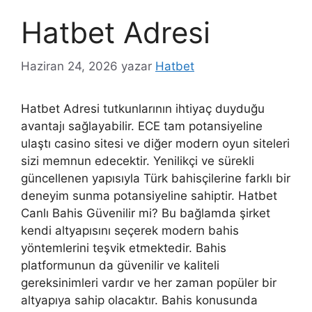
Hatbet Adresi
Haziran 24, 2026
yazar
Hatbet
Hatbet Adresi tutkunlarının ihtiyaç duyduğu
avantajı sağlayabilir. ECE tam potansiyeline
ulaştı casino sitesi ve diğer modern oyun siteleri
sizi memnun edecektir. Yenilikçi ve sürekli
güncellenen yapısıyla Türk bahisçilerine farklı bir
deneyim sunma potansiyeline sahiptir. Hatbet
Canlı Bahis Güvenilir mi? Bu bağlamda şirket
kendi altyapısını seçerek modern bahis
yöntemlerini teşvik etmektedir. Bahis
platformunun da güvenilir ve kaliteli
gereksinimleri vardır ve her zaman popüler bir
altyapıya sahip olacaktır. Bahis konusunda