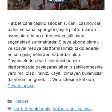
Hatbet canlı casino seobahis, canlı casino, canlı
bahis ve sanal spor gibi çeşitli platformlarda
oyunculara hitap eden çok çeşitli oyun
seçenekleri sunmaktadır. Siteye abone olarak
ve sosyal medya platformlarımızı takip ederek
en son gelişmelerden haberdar olun.
Düşüncelerinizi ve fikirlerinizi benzer
platformlarda paylaşarak sitenin şekillenmesine
yardımcı olabilirsiniz. Kayıtlı olmayan kullanıcılar
da yorumları görebilir. Web sitesine katkıda …
Devamını oku
Kategoriler
Hatbet
Etiketler
hatbet canlı bahis
,
hatbet canlı casino
,