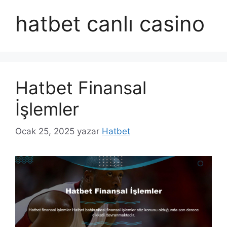
hatbet canlı casino
Hatbet Finansal
İşlemler
Ocak 25, 2025
yazar
Hatbet