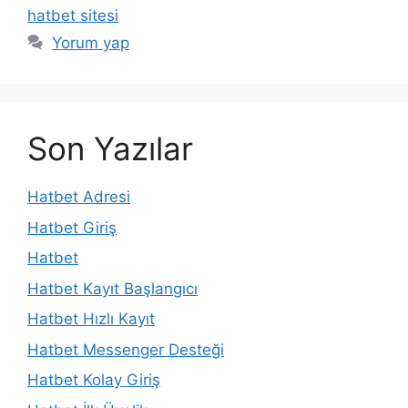
hatbet sitesi
Yorum yap
Son Yazılar
Hatbet Adresi
Hatbet Giriş
Hatbet
Hatbet Kayıt Başlangıcı
Hatbet Hızlı Kayıt
Hatbet Messenger Desteği
Hatbet Kolay Giriş