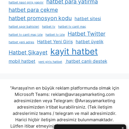
hatbet para yatirma
hatbet nasıl giriş yapılır
hatbet para çekme
hatbet promosyon kodu
hatbet sitesi
hatbet spor bahisleri
hatbet tv
hatbet tv canli maç
Hatbet Twitter
hatbet tv canli maç izle
hatbet tv izle
Hatbet Yeni Giriş
hatbet üyelik
hatbet yeni adres
kayit hatbet
Hatbet Şikayet
mobil hatbet
hatbet canlı destek
yeni giris hatbet
"Avrasya'nın en büyük reklam platformunda olmak için
Microsoft Teams:
reklam@avrasyamarketing.com
adresimizden veya Telegram: @Avrasyamarketing
adresimizden irtibat kurabilirsiniz. (Tek iletişim
adreslerimiz teams / telegram ve mail adresimizdir.
Harici hiçbir iletişim adresimiz bulunmamaktadır.
Lütfen itibar etmeyiniz.) Türkiye yasalarına göre 7258