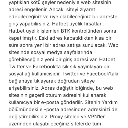
yaptıkları kötü şeyler nedeniyle web sitesinin
adresi engellenir. Ancak, siteyi ziyaret
edebileceğiniz ve üye olabileceğiniz bir adreste
giriş yapabilirsiniz. Hatbet üyelik fırsatları.
Hatbet üyelik işlemleri BTK kontrolünden sonra
kapatılmıştır. Eski adres kapatıldıktan kısa bir
süre sonra yeni bir adres satışa sunulacak. Web
sitesinde sosyal medya sayfalarında
görebileceğiniz yeni bir giriş adresi var. Hatbet
Twitter ve Facebook’ta sık sık yayınlayan bir
sosyal ağ kullanıcısıdır. Twitter ve Facebook’taki
bağlantıya tıklayarak doğrudan siteye
erişebilirsiniz. Adres değiştirildiğinde, bu web
sitesinin geçerli oturum adresini kullanarak
kullanıcıya bir e-posta gönderilir. Sitenin Yardım
bölümündeki e -posta adresinden adresinizi de
değiştirebilirsiniz. Proxy siteleri ve VPN’ler
üzerinden ulaşabileceğiniz sitelerde tüm