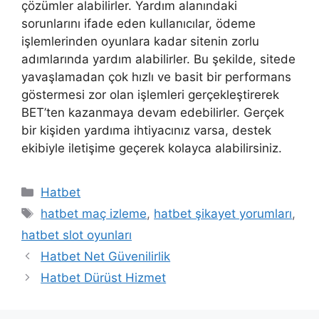
çözümler alabilirler. Yardım alanındaki
sorunlarını ifade eden kullanıcılar, ödeme
işlemlerinden oyunlara kadar sitenin zorlu
adımlarında yardım alabilirler. Bu şekilde, sitede
yavaşlamadan çok hızlı ve basit bir performans
göstermesi zor olan işlemleri gerçekleştirerek
BET’ten kazanmaya devam edebilirler. Gerçek
bir kişiden yardıma ihtiyacınız varsa, destek
ekibiyle iletişime geçerek kolayca alabilirsiniz.
Kategoriler
Hatbet
Etiketler
hatbet maç izleme
,
hatbet şikayet yorumları
,
hatbet slot oyunları
Hatbet Net Güvenilirlik
Hatbet Dürüst Hizmet