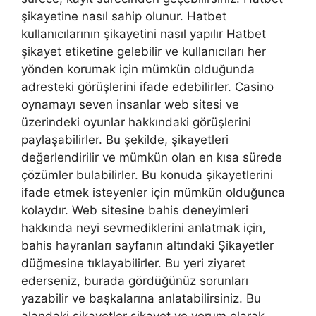
şikayetine nasıl sahip olunur. Hatbet
kullanıcılarının şikayetini nasıl yapılır Hatbet
şikayet etiketine gelebilir ve kullanıcıları her
yönden korumak için mümkün olduğunda
adresteki görüşlerini ifade edebilirler. Casino
oynamayı seven insanlar web sitesi ve
üzerindeki oyunlar hakkındaki görüşlerini
paylaşabilirler. Bu şekilde, şikayetleri
değerlendirilir ve mümkün olan en kısa sürede
çözümler bulabilirler. Bu konuda şikayetlerini
ifade etmek isteyenler için mümkün olduğunca
kolaydır. Web sitesine bahis deneyimleri
hakkında neyi sevmediklerini anlatmak için,
bahis hayranları sayfanın altındaki Şikayetler
düğmesine tıklayabilirler. Bu yeri ziyaret
ederseniz, burada gördüğünüz sorunları
yazabilir ve başkalarına anlatabilirsiniz. Bu
alandaki şikayetler şikayet ve yorum olarak