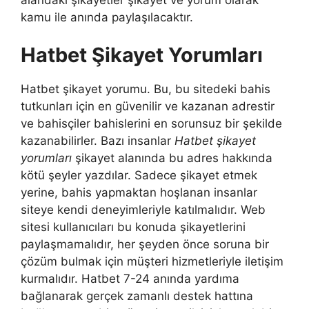
kamu ile anında paylaşılacaktır.
Hatbet Şikayet Yorumları
Hatbet şikayet yorumu. Bu, bu sitedeki bahis
tutkunları için en güvenilir ve kazanan adrestir
ve bahisçiler bahislerini en sorunsuz bir şekilde
kazanabilirler. Bazı insanlar
Hatbet şikayet
yorumları
şikayet alanında bu adres hakkında
kötü şeyler yazdılar. Sadece şikayet etmek
yerine, bahis yapmaktan hoşlanan insanlar
siteye kendi deneyimleriyle katılmalıdır. Web
sitesi kullanıcıları bu konuda şikayetlerini
paylaşmamalıdır, her şeyden önce soruna bir
çözüm bulmak için müşteri hizmetleriyle iletişim
kurmalıdır. Hatbet 7-24 anında yardıma
bağlanarak gerçek zamanlı destek hattına