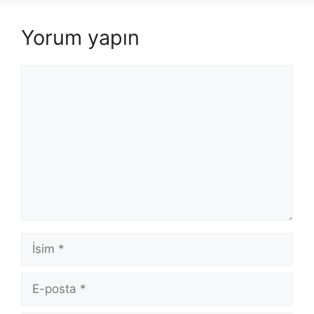
Yorum yapın
Yorum
İsim
E-
posta