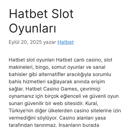
Hatbet Slot
Oyunları
Eylül 20, 2025
yazar
Hatbet
Hatbet slot oyunları Hatbet canlı casino, slot
makineleri, bingo, somut oyunlar ve sanal
bahisler gibi alternatifler aracılığıyla sorumlu
bahis hizmetleri sağlayarak anında erişim
sağlar. Hatbet Casino Games, çevrimiçi
oynamanız için birçok eğlenceli ve güvenli oyun
sunan güvenilir bir web sitesidir. Kural,
Türkiye’nin diğer ülkelerden casino sitelerine izin
vermediğini söylüyor. Casino alanları yasa
tarafından tanınmaz. İnsanların burada