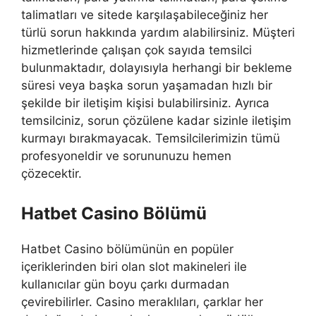
talimatları ve sitede karşılaşabileceğiniz her
türlü sorun hakkında yardım alabilirsiniz. Müşteri
hizmetlerinde çalışan çok sayıda temsilci
bulunmaktadır, dolayısıyla herhangi bir bekleme
süresi veya başka sorun yaşamadan hızlı bir
şekilde bir iletişim kişisi bulabilirsiniz. Ayrıca
temsilciniz, sorun çözülene kadar sizinle iletişim
kurmayı bırakmayacak. Temsilcilerimizin tümü
profesyoneldir ve sorununuzu hemen
çözecektir.
Hatbet Casino Bölümü
Hatbet Casino bölümünün en popüler
içeriklerinden biri olan slot makineleri ile
kullanıcılar gün boyu çarkı durmadan
çevirebilirler. Casino meraklıları, çarklar her