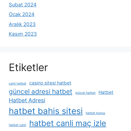
Şubat 2024
Ocak 2024
Aralık 2023
Kasım 2023
Etiketler
casino sitesi hatbet
canli hatbet
güncel adresi hatbet
Hatbet
güncel hatbet
Hatbet Adresi
hatbet bahis sitesi
hatbet bonus
hatbet canli maç izle
hatbet canli