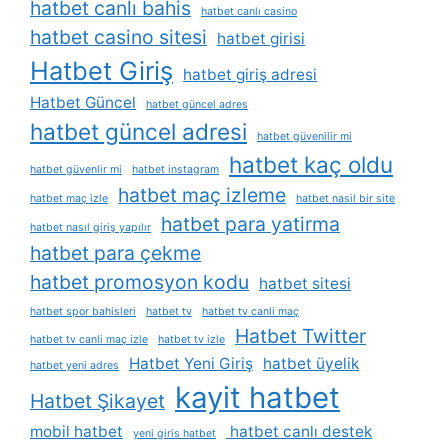
hatbet canlı bahis
hatbet canlı casino
hatbet casino sitesi
hatbet girisi
Hatbet Giriş
hatbet giriş adresi
Hatbet Güncel
hatbet güncel adres
hatbet güncel adresi
hatbet güvenilir mi
hatbet kaç oldu
hatbet güvenlir mi
hatbet instagram
hatbet maç izleme
hatbet maç izle
hatbet nasil bir site
hatbet para yatirma
hatbet nasıl giriş yapılır
hatbet para çekme
hatbet promosyon kodu
hatbet sitesi
hatbet spor bahisleri
hatbet tv
hatbet tv canli maç
Hatbet Twitter
hatbet tv canli maç izle
hatbet tv izle
Hatbet Yeni Giriş
hatbet üyelik
hatbet yeni adres
kayit hatbet
Hatbet Şikayet
mobil hatbet
hatbet canlı destek
yeni giris hatbet