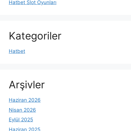
Hatbet Slot Oyunları
Kategoriler
Hatbet
Arşivler
Haziran 2026
Nisan 2026
Eylül 2025
Haziran 2025