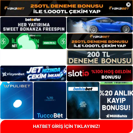
×
HATBET GİRİŞ İÇİN TIKLAYINIZ!