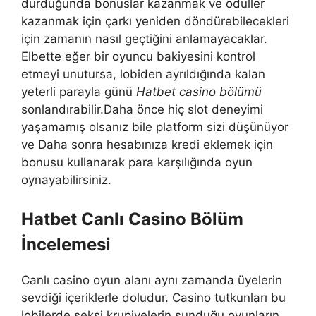
durduğunda bonuslar kazanmak ve ödüller
kazanmak için çarkı yeniden döndürebilecekleri
için zamanın nasıl geçtiğini anlamayacaklar.
Elbette eğer bir oyuncu bakiyesini kontrol
etmeyi unutursa, lobiden ayrıldığında kalan
yeterli parayla günü
Hatbet casino bölümü
sonlandırabilir.Daha önce hiç slot deneyimi
yaşamamış olsanız bile platform sizi düşünüyor
ve Daha sonra hesabınıza kredi eklemek için
bonusu kullanarak para karşılığında oyun
oynayabilirsiniz.
Hatbet Canlı Casino Bölüm
İncelemesi
Canlı casino oyun alanı aynı zamanda üyelerin
sevdiği içeriklerle doludur. Casino tutkunları bu
lobilerde seksi krupiyelerin sunduğu oyunların