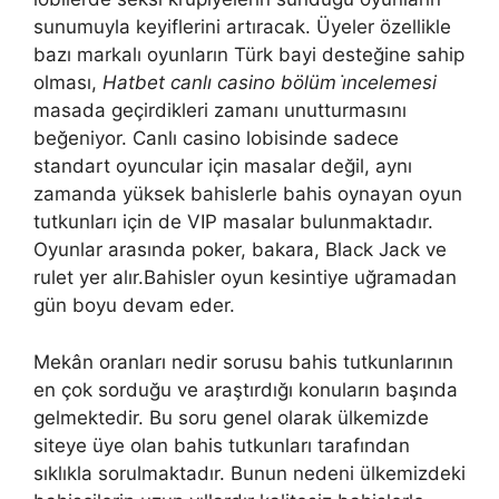
sunumuyla keyiflerini artıracak. Üyeler özellikle
bazı markalı oyunların Türk bayi desteğine sahip
olması,
Hatbet canlı casino bölüm i̇ncelemesi
masada geçirdikleri zamanı unutturmasını
beğeniyor. Canlı casino lobisinde sadece
standart oyuncular için masalar değil, aynı
zamanda yüksek bahislerle bahis oynayan oyun
tutkunları için de VIP masalar bulunmaktadır.
Oyunlar arasında poker, bakara, Black Jack ve
rulet yer alır.Bahisler oyun kesintiye uğramadan
gün boyu devam eder.
Mekân oranları nedir sorusu bahis tutkunlarının
en çok sorduğu ve araştırdığı konuların başında
gelmektedir. Bu soru genel olarak ülkemizde
siteye üye olan bahis tutkunları tarafından
sıklıkla sorulmaktadır. Bunun nedeni ülkemizdeki