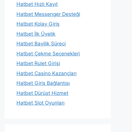
Hatbet Hızlı Kayıt
Hatbet Messenger Desteği
Hatbet Kolay Giriş
Hatbet İlk Üyelik
Hatbet Bayilik Süreci
Hatbet Çekme Seçenekleri
Hatbet Rulet Girişi
Hatbet Casino Kazançları
Hatbet Giriş Bağlantısı
Hatbet Dürüst Hizmet
Hatbet Slot Oyunları