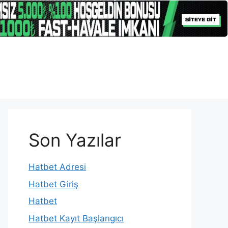
Son Yazılar
Hatbet Adresi
Hatbet Giriş
Hatbet
Hatbet Kayıt Başlangıcı