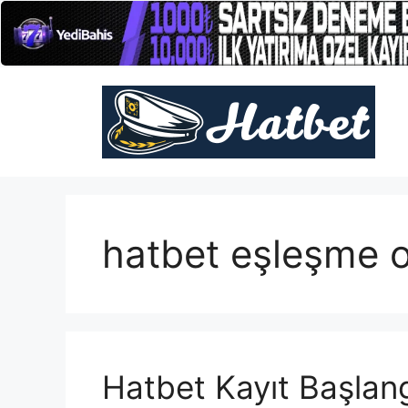
İçeriğe
atla
hatbet eşleşme o
Hatbet Kayıt Başlang