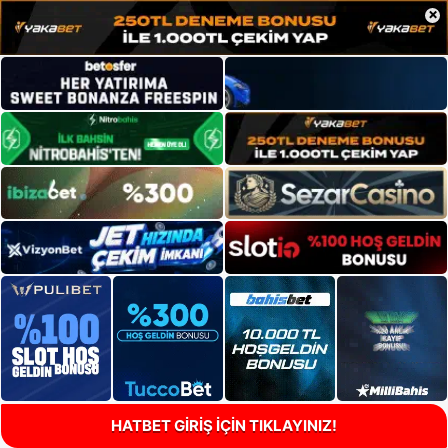
×
HATBET GİRİŞ İÇİN TIKLAYINIZ!