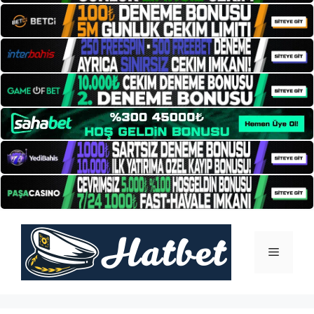
İçeriğe
atla
Menü