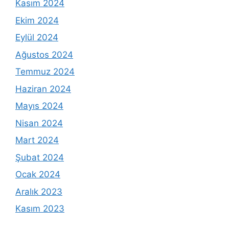
Kasım 2024
Ekim 2024
Eylül 2024
Ağustos 2024
Temmuz 2024
Haziran 2024
Mayıs 2024
Nisan 2024
Mart 2024
Şubat 2024
Ocak 2024
Aralık 2023
Kasım 2023