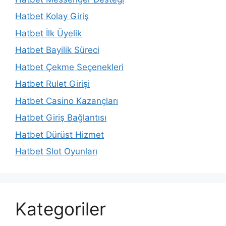
Hatbet Kolay Giriş
Hatbet İlk Üyelik
Hatbet Bayilik Süreci
Hatbet Çekme Seçenekleri
Hatbet Rulet Girişi
Hatbet Casino Kazançları
Hatbet Giriş Bağlantısı
Hatbet Dürüst Hizmet
Hatbet Slot Oyunları
Kategoriler