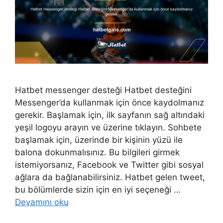
Hatbet messenger desteği Hatbet desteğini
Messenger’da kullanmak için önce kaydolmanız
gerekir. Başlamak için, ilk sayfanın sağ altındaki
yeşil logoyu arayın ve üzerine tıklayın. Sohbete
başlamak için, üzerinde bir kişinin yüzü ile
balona dokunmalısınız. Bu bilgileri girmek
istemiyorsanız, Facebook ve Twitter gibi sosyal
ağlara da bağlanabilirsiniz. Hatbet gelen tweet,
bu bölümlerde sizin için en iyi seçeneği …
Devamını oku