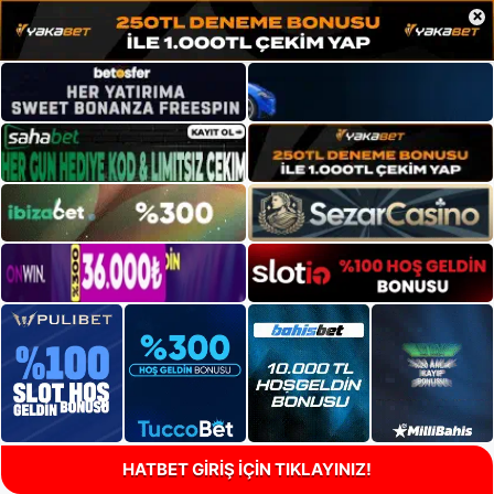
×
HATBET GİRİŞ İÇİN TIKLAYINIZ!