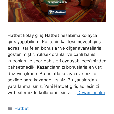
Hatbet kolay giriş Hatbet hesabıma kolayca
giriş yapabilirim. Kalitenin kalitesi mevcut giriş
adresi, tarifeler, bonuslar ve diğer avantajlarla
gösterilmiştir. Yüksek oranlar ve canlı bahis
kuponları ile spor bahisleri oynayabileceğinizden
bahsetmedik. Kazançlarınızı bonuslarla en üst
düzeye çıkarın. Bu fırsatla kolayca ve hızlı bir
şekilde para kazanabilirsiniz. Bu şanslardan
yararlanmalısınız. Yeni Hatbet giriş adresinizi
web sitemizde kullanabilirsiniz. …
Devamını oku
Kategoriler
Hatbet