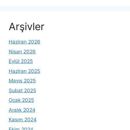
Arşivler
Haziran 2026
Nisan 2026
Eylül 2025
Haziran 2025
Mayıs 2025
Şubat 2025
Ocak 2025
Aralık 2024
Kasım 2024
Ekim 2024