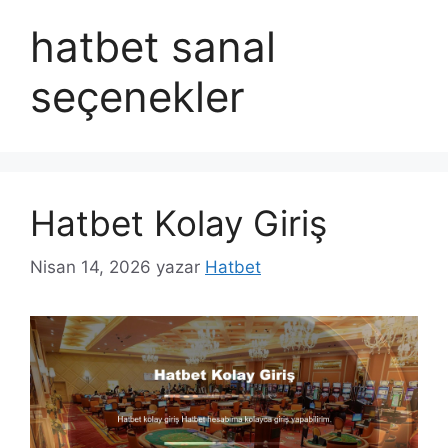
hatbet sanal
seçenekler
Hatbet Kolay Giriş
Nisan 14, 2026
yazar
Hatbet