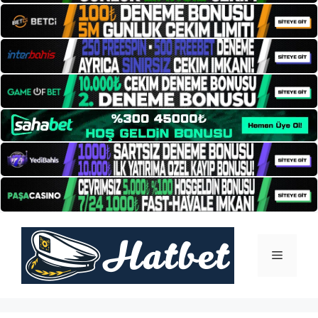
İçeriğe
atla
Menü