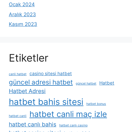
Ocak 2024
Aralık 2023
Kasım 2023
Etiketler
casino sitesi hatbet
canli hatbet
güncel adresi hatbet
Hatbet
güncel hatbet
Hatbet Adresi
hatbet bahis sitesi
hatbet bonus
hatbet canli maç izle
hatbet canli
hatbet canlı bahis
hatbet canlı casino