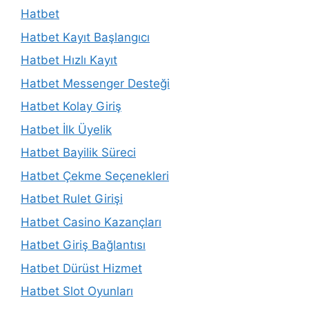
Hatbet
Hatbet Kayıt Başlangıcı
Hatbet Hızlı Kayıt
Hatbet Messenger Desteği
Hatbet Kolay Giriş
Hatbet İlk Üyelik
Hatbet Bayilik Süreci
Hatbet Çekme Seçenekleri
Hatbet Rulet Girişi
Hatbet Casino Kazançları
Hatbet Giriş Bağlantısı
Hatbet Dürüst Hizmet
Hatbet Slot Oyunları