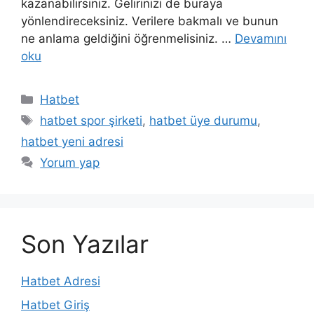
kazanabilirsiniz. Gelirinizi de buraya
yönlendireceksiniz. Verilere bakmalı ve bunun
ne anlama geldiğini öğrenmelisiniz. …
Devamını
oku
Kategoriler
Hatbet
Etiketler
hatbet spor şirketi
,
hatbet üye durumu
,
hatbet yeni adresi
Yorum yap
Son Yazılar
Hatbet Adresi
Hatbet Giriş