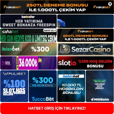
×
HATBET GİRİŞ İÇİN TIKLAYINIZ!