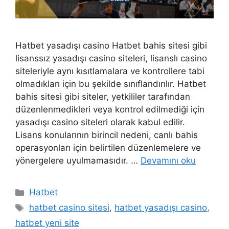
Hatbet yasadışı casino Hatbet bahis sitesi gibi
lisanssız yasadışı casino siteleri, lisanslı casino
siteleriyle aynı kısıtlamalara ve kontrollere tabi
olmadıkları için bu şekilde sınıflandırılır. Hatbet
bahis sitesi gibi siteler, yetkililer tarafından
düzenlenmedikleri veya kontrol edilmediği için
yasadışı casino siteleri olarak kabul edilir.
Lisans konularının birincil nedeni, canlı bahis
operasyonları için belirtilen düzenlemelere ve
yönergelere uyulmamasıdır. …
Devamını oku
Kategoriler
Hatbet
Etiketler
hatbet casino sitesi
,
hatbet yasadışı casino
,
hatbet yeni site