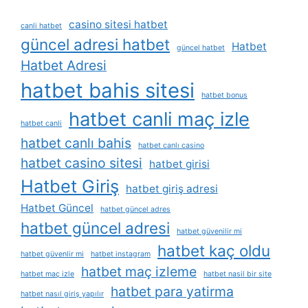
casino sitesi hatbet
canli hatbet
güncel adresi hatbet
Hatbet
güncel hatbet
Hatbet Adresi
hatbet bahis sitesi
hatbet bonus
hatbet canli maç izle
hatbet canli
hatbet canlı bahis
hatbet canlı casino
hatbet casino sitesi
hatbet girisi
Hatbet Giriş
hatbet giriş adresi
Hatbet Güncel
hatbet güncel adres
hatbet güncel adresi
hatbet güvenilir mi
hatbet kaç oldu
hatbet güvenlir mi
hatbet instagram
hatbet maç izleme
hatbet maç izle
hatbet nasil bir site
hatbet para yatirma
hatbet nasıl giriş yapılır