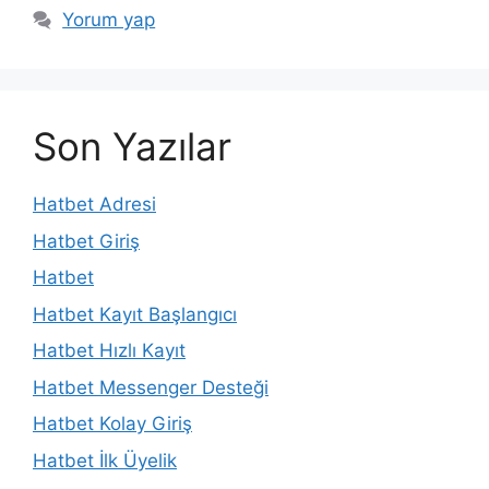
Yorum yap
Son Yazılar
Hatbet Adresi
Hatbet Giriş
Hatbet
Hatbet Kayıt Başlangıcı
Hatbet Hızlı Kayıt
Hatbet Messenger Desteği
Hatbet Kolay Giriş
Hatbet İlk Üyelik