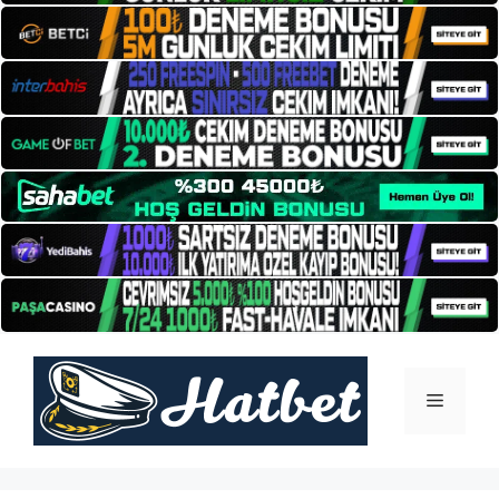
İçeriğe
atla
Menü